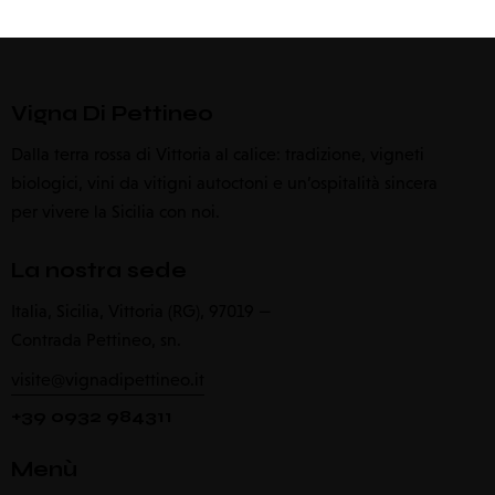
Vigna Di Pettineo
Dalla terra rossa di Vittoria al calice: tradizione, vigneti
biologici, vini da vitigni autoctoni e un’ospitalità sincera
per vivere la Sicilia con noi.
La nostra sede
Italia, Sicilia, Vittoria (RG), 97019 —
Contrada Pettineo, sn.
visite@vignadipettineo.it
+39 0932 984311
Menù