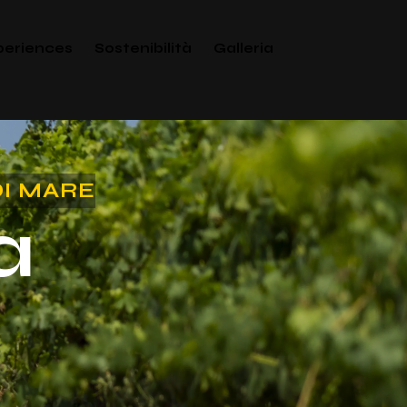
periences
Sostenibilità
Galleria
DI MARE
a