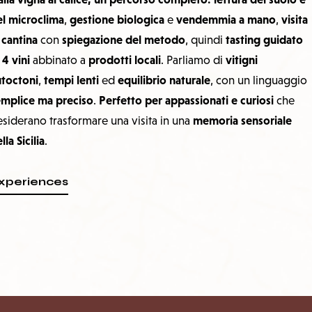
el microclima
gestione biologica
vendemmia a mano
visita
,
e
,
 cantina
spiegazione del metodo
tasting guidato
con
, quindi
4 vini
prodotti locali
vitigni
i
abbinato a
. Parliamo di
utoctoni
tempi lenti
equilibrio naturale
,
ed
, con un linguaggio
emplice ma preciso
Perfetto per appassionati e curiosi
.
che
memoria sensoriale
siderano trasformare una visita in una
lla Sicilia
.
xperiences