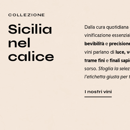
COLLEZIONE
Sicilia
Dalla cura quotidiana d
vinificazione essenzi
nel
bevibilità
precision
e
calice
luce, 
vini parlano di
trame fini
finali sapi
e
sorso.
Sfoglia la sele
l’etichetta giusta per 
I nostri vini