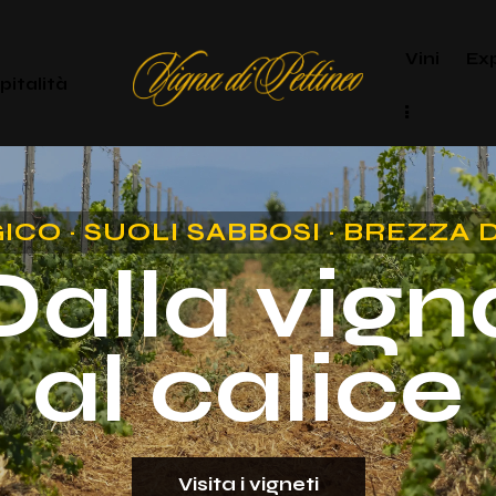
Vini
Ex
pitalità
ICO · SUOLI SABBOSI · BREZZA 
Dalla vign
al calice
Visita i vigneti