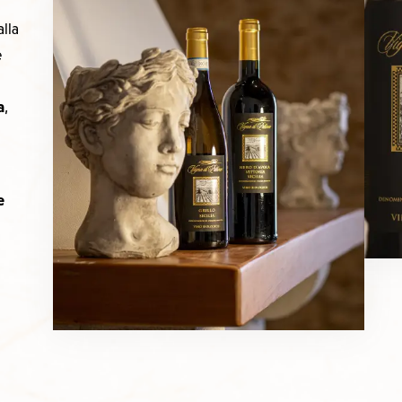
alla
e
a
,
e