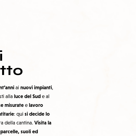
i
tto
nt’anni
nuovi impianti
ai
,
luce del Sud
ti alla
e al
se misurate
lavoro
e
titarie
si decide lo
: qui
Visita la
ra della cantina.
parcelle, suoli ed
i