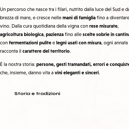
Un percorso che nasce tra i filari, nutrito dalla luce del Sud e d
mani di famiglia
brezza di mare, e cresce nelle
fino a diventar
rese misurate
vino. Dalla cura quotidiana della vigna con
,
agricoltura biologica
pazienza
scelte sobrie in cantin
,
fino alle
fermentazioni pulite
legni usati con misura
con
e
, ogni annata
carattere del territorio
racconta il
.
persone, gesti tramandati, errori e conquist
È la nostra storia:
vini eleganti e sinceri
che, insieme, danno vita a
.
Storia e tradizioni