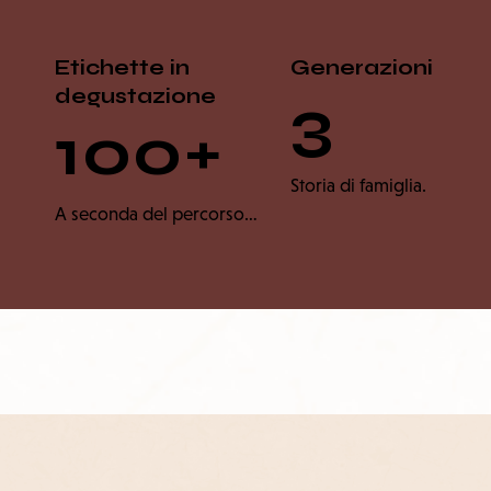
Etichette in
Generazioni
degustazione
3
100+
Storia di famiglia.
A seconda del percorso…