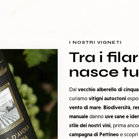
I NOSTRI VIGNETI
Tra i filar
nasce tu
vecchio alberello di cinqua
Dal
vitigni autoctoni
curiamo
espos
vento di mare
Biodiversità
re
.
,
manuale
uve sane e iden
danno
stile dei nostri vini
, prima anco
campagna di Pettineo
e scopr