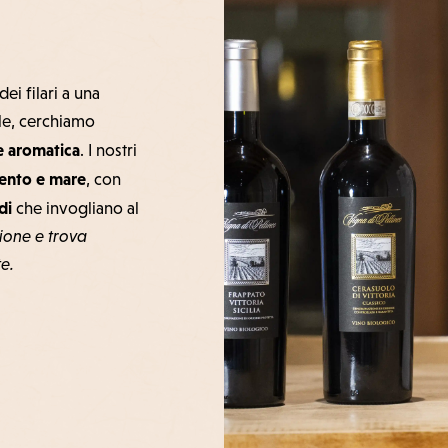
ei filari a una
ale, cerchiamo
e aromatica
. I nostri
vento e mare
, con
di
che invogliano al
zione e trova
te.