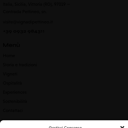
Italia, Sicilia, Vittoria (RG), 97019 —
Contrada Pettineo, sn.
visite@vignadipettineo.it
+39 0932 984311
Menù
Home
Storia e tradizioni
Vigneti
Ospitalità
Experiences
Sostenibilità
Contattaci
Rimaniamo in contatto
Gestisci Consenso