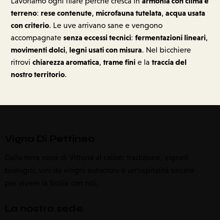
armonia con clima e
Lavoriamo ogni filare perché cresca in
terreno
rese contenute
microfauna tutelata
acqua usata
:
,
,
con criterio
. Le uve arrivano sane e vengono
senza eccessi tecnici
fermentazioni lineari
accompagnate
:
,
movimenti dolci
legni usati con misura
,
. Nel bicchiere
chiarezza aromatica
trame fini
traccia del
ritrovi
,
e la
nostro territorio
.
Vigna Di Pettineo
Dalla terra rossa di Vittoria al calice: tradizione, vigneti
biologici, vini da vitigni autoctoni e un’ospitalità sincera
per vivere la Sicilia con noi.
La nostra sede