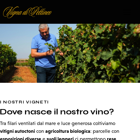
I NOSTRI VIGNETI
Dove nasce il nostro vino?
Tra filari ventilati dal mare e luce generosa coltiviamo
vitigni autoctoni
agricoltura biologica
con
: parcelle con
esposizioni diverse
suoli leggeri
rese
e
ci permettono