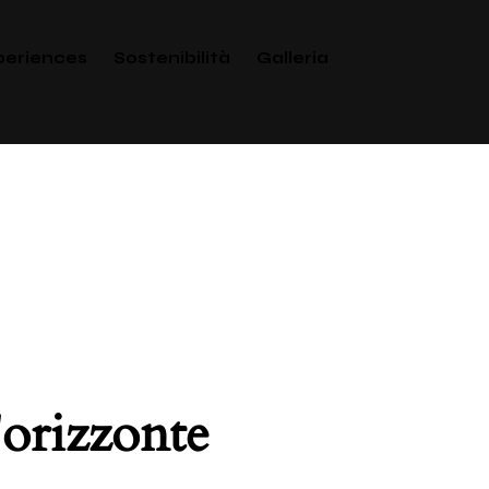
periences
Sostenibilità
Galleria
'orizzonte