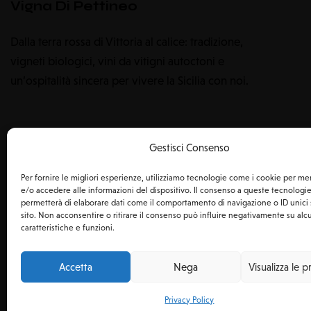
Vigna Di Pettineo
Dalla terra rossa di Vittoria al calice: tradizione,
vigneti biologici, vini da vitigni autoctoni e
un’ospitalità sincera per vivere la Sicilia con noi.
Gestisci Consenso
Per fornire le migliori esperienze, utilizziamo tecnologie come i cookie per m
e/o accedere alle informazioni del dispositivo. Il consenso a queste tecnologie
permetterà di elaborare dati come il comportamento di navigazione o ID unici
sito. Non acconsentire o ritirare il consenso può influire negativamente su al
caratteristiche e funzioni.
Accetta
Nega
Visualizza le 
VIGNA DI PETTINEO DI MAGGI
Privacy Policy