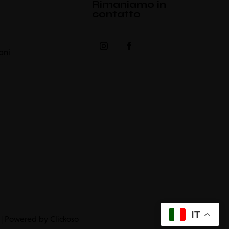
Rimaniamo in
contatto
ioni
IT
| Powered by
Clickoso