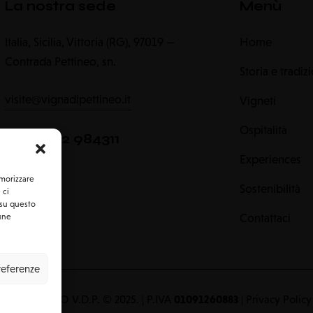
La nostra sede
Menù
Italia, Sicilia, Vittoria (RG), 97019 —
Home
Contrada Pettineo, sn.
Storia e tradiz
visite@vignadipettineo.it
Vigneti
Ospitalità
+39 0932 984311
Experiences
emorizzare
Sostenibilità
 ci
 su questo
Contattaci
cune
preferenze
01091260883
O MASSIMO V.D.P. © 2025. | P.IVA
|
Privacy Policy