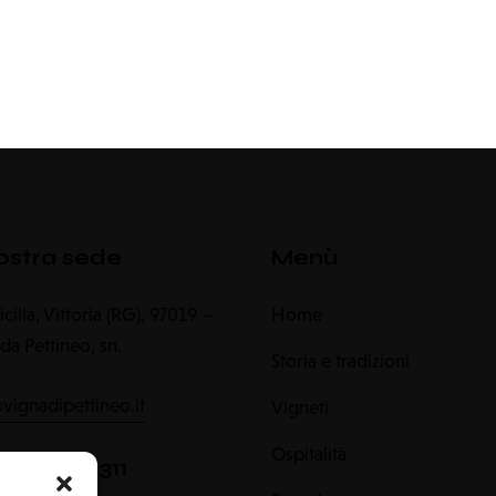
ostra sede
Menù
 Sicilia, Vittoria (RG), 97019 —
Home
da Pettineo, sn.
Storia e tradizioni
@vignadipettineo.it
Vigneti
Ospitalità
0932 984311