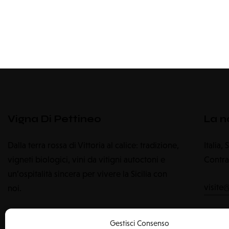
Vigna Di Pettineo
La n
Dalla terra rossa di Vittoria al calice: tradizione,
Italia,
vigneti biologici, vini da vitigni autoctoni e
Contra
un’ospitalità sincera per vivere la Sicilia con
visite
noi.
+39 
Gestisci Consenso