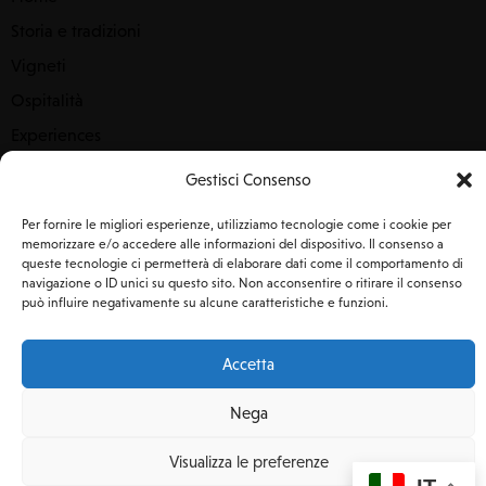
Storia e tradizioni
Vigneti
Ospitalità
Experiences
Sostenibilità
Gestisci Consenso
Contattaci
Per fornire le migliori esperienze, utilizziamo tecnologie come i cookie per
memorizzare e/o accedere alle informazioni del dispositivo. Il consenso a
Rimaniamo in contatto
queste tecnologie ci permetterà di elaborare dati come il comportamento di
navigazione o ID unici su questo sito. Non acconsentire o ritirare il consenso
può influire negativamente su alcune caratteristiche e funzioni.
Accetta
VIGNA DI PETTINEO DI MAGGIO MASSIMO V.D.P. © 2025. |
Nega
P.IVA
01091260883
|
Privacy Policy
| Powered by
Clickoso
Visualizza le preferenze