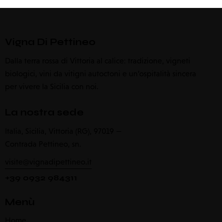
Vigna Di Pettineo
Dalla terra rossa di Vittoria al calice: tradizione, vigneti
biologici, vini da vitigni autoctoni e un’ospitalità sincera
per vivere la Sicilia con noi.
La nostra sede
Italia, Sicilia, Vittoria (RG), 97019 —
Contrada Pettineo, sn.
visite@vignadipettineo.it
+39 0932 984311
Menù
Home