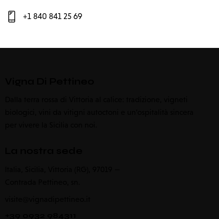
+1 840 841 25 69
Vigna Di Pettineo
Dalla terra rossa di Vittoria al calice: tradizione, vigneti
biologici, vini da vitigni autoctoni e un’ospitalità sincera
per vivere la Sicilia con noi.
La nostra sede
Italia, Sicilia, Vittoria (RG), 97019 —
Contrada Pettineo, sn.
visite@vignadipettineo.it
+39 0932 984311