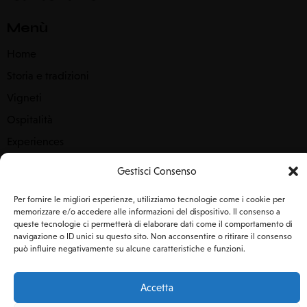
Menù
Home
Storia e tradizioni
Vigneti
Ospitalità
Experiences
Sostenibilità
Gestisci Consenso
Contattaci
Per fornire le migliori esperienze, utilizziamo tecnologie come i cookie per
memorizzare e/o accedere alle informazioni del dispositivo. Il consenso a
Rimaniamo in contatto
queste tecnologie ci permetterà di elaborare dati come il comportamento di
navigazione o ID unici su questo sito. Non acconsentire o ritirare il consenso
può influire negativamente su alcune caratteristiche e funzioni.
Accetta