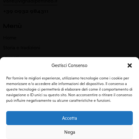
visite@vignadipettineo.it
+39 0932 984311
Menù
Home
Storia e tradizioni
Vigneti
Gestisci Consenso
Ospitalità
Experiences
Per fornire le migliori esperienze, utilizziamo tecnologie come i cookie per
memorizzare e/o accedere alle informazioni del dispositivo. Il consenso a
Sostenibilità
queste tecnologie ci permetterà di elaborare dati come il comportamento di
navigazione o ID unici su questo sito. Non acconsentire o ritirare il consenso
Contattaci
può influire negativamente su alcune caratteristiche e funzioni.
Rimaniamo in contatto
Accetta
Nega