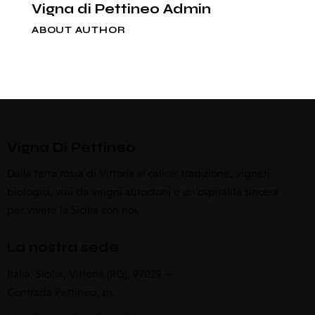
Vigna di Pettineo Admin
ABOUT AUTHOR
Vigna Di Pettineo
Dalla terra rossa di Vittoria al calice: tradizione, vigneti
biologici, vini da vitigni autoctoni e un’ospitalità sincera
per vivere la Sicilia con noi.
La nostra sede
Italia, Sicilia, Vittoria (RG), 97019 —
Contrada Pettineo, sn.