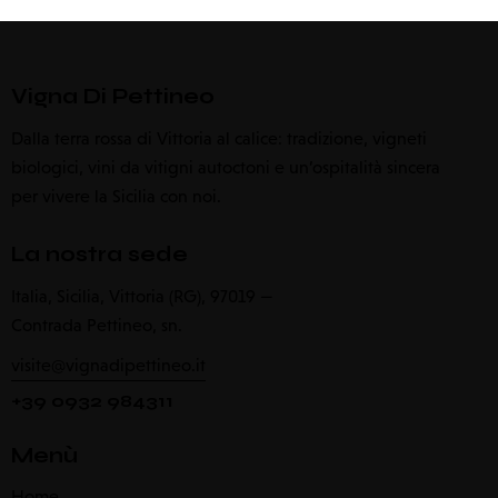
Vigna Di Pettineo
Dalla terra rossa di Vittoria al calice: tradizione, vigneti
biologici, vini da vitigni autoctoni e un’ospitalità sincera
per vivere la Sicilia con noi.
La nostra sede
Italia, Sicilia, Vittoria (RG), 97019 —
Contrada Pettineo, sn.
visite@vignadipettineo.it
+39 0932 984311
Menù
Home