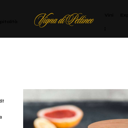
Vini
Ex
pitalità
it
a