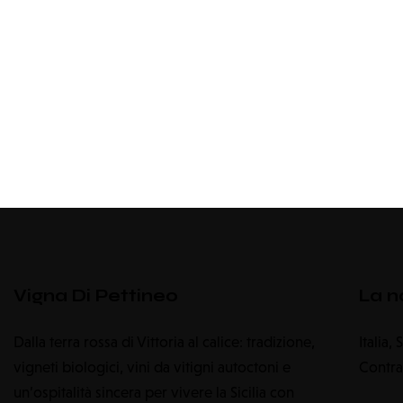
Vigna Di Pettineo
La n
Dalla terra rossa di Vittoria al calice: tradizione,
Italia,
vigneti biologici, vini da vitigni autoctoni e
Contra
un’ospitalità sincera per vivere la Sicilia con