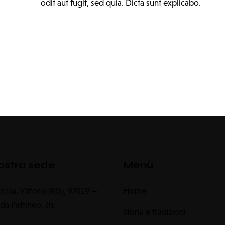
odit aut fugit, sed quia. Dicta sunt explicabo.
ostra sede
Menù
 Sicilia, Vittoria (RG), 97019 —
Home
da Pettineo, sn.
Storia e tradizioni