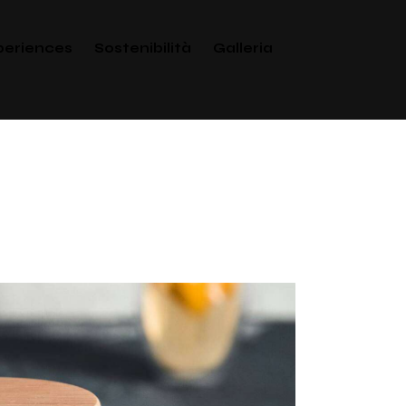
periences
Sostenibilità
Galleria