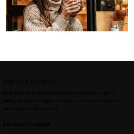
Vigna Di Pettineo
Dalla terra rossa di Vittoria al calice: tradizione, vigneti
biologici, vini da vitigni autoctoni e un’ospitalità sincera
per vivere la Sicilia con noi.
La nostra sede