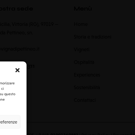
ostra sede
Menù
 Sicilia, Vittoria (RG), 97019 —
Home
da Pettineo, sn.
Storia e tradizioni
@vignadipettineo.it
Vigneti
Ospitalità
0932 984311
Experiences
emorizzare
Sostenibilità
 ci
 su questo
Contattaci
cune
preferenze