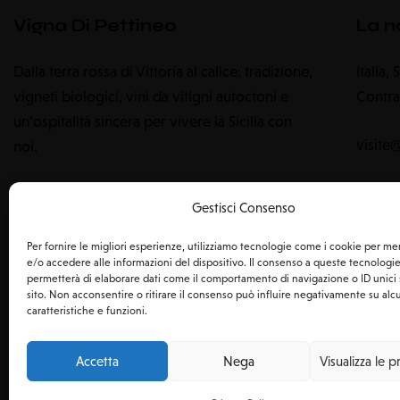
Vigna Di Pettineo
La n
Dalla terra rossa di Vittoria al calice: tradizione,
Italia,
vigneti biologici, vini da vitigni autoctoni e
Contra
un’ospitalità sincera per vivere la Sicilia con
visite
noi.
+39 
Gestisci Consenso
Per fornire le migliori esperienze, utilizziamo tecnologie come i cookie per m
e/o accedere alle informazioni del dispositivo. Il consenso a queste tecnologie
permetterà di elaborare dati come il comportamento di navigazione o ID unici
sito. Non acconsentire o ritirare il consenso può influire negativamente su al
caratteristiche e funzioni.
Accetta
Nega
Visualizza le 