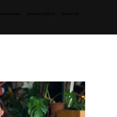
periences
Sostenibilità
Galleria