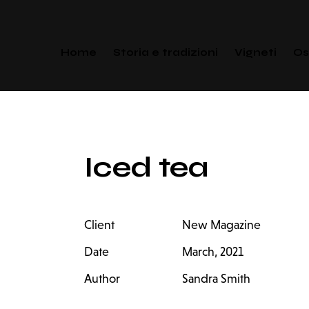
Home
Storia e tradizioni
Vigneti
Os
Iced tea
Client
New Magazine
Date
March, 2021
Author
Sandra Smith