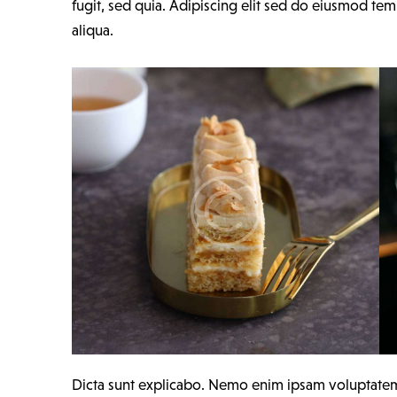
fugit, sed quia. Adipiscing elit sed do eiusmod te
aliqua.
Dicta sunt explicabo. Nemo enim ipsam voluptatem q