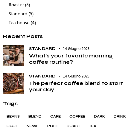
Roaster
(5)
Standard
(5)
Tea house
(4)
Recent Posts
STANDARD
14 Giugno 2023
What’s your favorite morning
coffee routine?
STANDARD
14 Giugno 2023
The perfect coffee blend to start
your day
Tags
BEANS
BLEND
CAFE
COFFEE
DARK
DRINK
LIGHT
NEWS
POST
ROAST
TEA