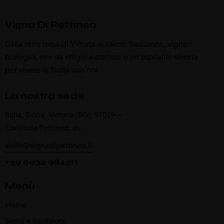
Vigna Di Pettineo
Dalla terra rossa di Vittoria al calice: tradizione, vigneti
biologici, vini da vitigni autoctoni e un’ospitalità sincera
per vivere la Sicilia con noi.
La nostra sede
Italia, Sicilia, Vittoria (RG), 97019 —
Contrada Pettineo, sn.
visite@vignadipettineo.it
+39 0932 984311
Menù
Home
Storia e tradizioni