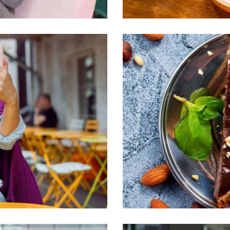
Nuts & nougat
Aesthetics