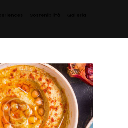
periences
Sostenibilità
Galleria