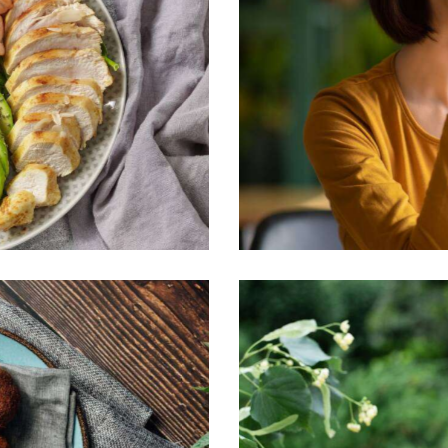
Being a roaster
Aesthetics