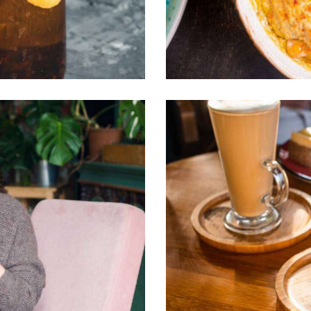
Protein & spice
Aesthetics
Sweets’ world
Aesthetics