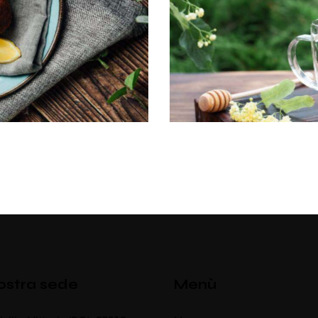
ple & honey tea
hetics
ostra sede
Menù