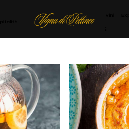
Vini
Ex
pitalità